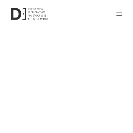
Nuestros servicios
Cómo colegiarse
Comisiones
Registros y Visados
Escuelas oficiales
Bolsa de trabajo
Canal de denuncias
CODDIM
Noticias
Junta de Gobierno
Comisiones
Asambleas
Colegiarse
Nuestros servicios
Nuestras ventajas