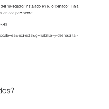
s del navegador instalado en tu ordenador. Para
l enlace pertinente:
kies
locale=es&redirectslug=habilitar-y-deshabilitar-
ados?