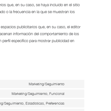
ios que, en su caso, se haya incluido en el sitio
tado o la frecuencia en la que se muestran los
spacios publicitarios que, en su caso, el editor
almacenan información del comportamiento de los
 perfil específico para mostrar publicidad en
Marketing/Seguimiento
Consent
to
Marketing/Seguimiento, Funcional
Consent
service
to
ng/Seguimiento, Estadísticas, Preferencias
Consent
google-
service