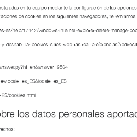
instaladas en tu equipo mediante la configuración de las opcione
ciones de cookies en los siguientes navegadores, te remitimos a
/es-es/help/17442/windows-internet-explorer-delete-manage-coo
r-y-deshabilitar-cookies-sitios-web-rastrear-preferencias?redirect
n/answer.py?hl=en&answer=9564
iewlocale=es_ES&locale=es_ES
-ES/cookies.html
bre los datos personales aport
rechos: