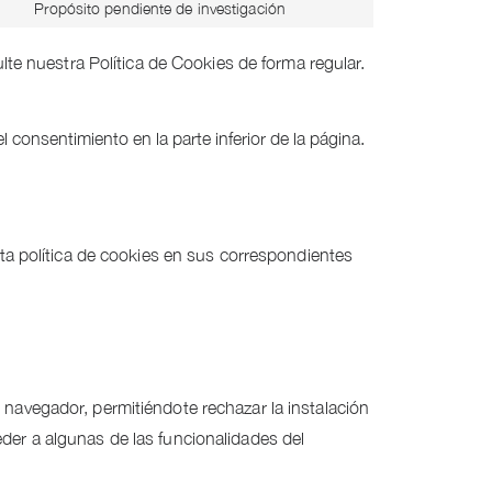
to
Propósito pendiente de investigación
recaptcha
Consent
facebook
service
to
e nuestra Política de Cookies de forma regular.
linkedin
service
varios
 consentimiento en la parte inferior de la página.
sta política de cookies en sus correspondientes
 navegador, permitiéndote rechazar la instalación
der a algunas de las funcionalidades del