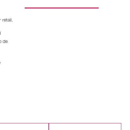
retail.
l
o de
y