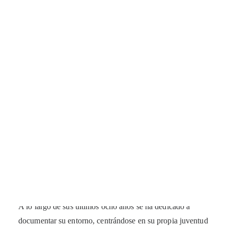
Cómo colegiarse
Registros y Visados
Bolsa de trabajo
Descuentos
Escuelas oficiales
Cursos
Del 15 de junio al 31 de julio podremos disfrutar en la
Colegiados
sede del CODDIM de la exposición
Sun Song
de la
Peritos
Proyectos
artista Sofía Baytocheva.
Noticias
Sofía Baytocheva nació en Madrid en 1996 y es graduada
Revista CODDIM
en la Academia de Arte Gerrit Rietvel en Amsterdam en
2021.
A lo largo de sus últimos ocho años se ha dedicado a
documentar su entorno, centrándose en su propia juventud